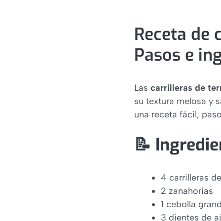
Receta de carrilleras de ternera al 
📝 Ingredientes para 4 personas
🍳 Preparación paso a paso
Receta de c
¿Cuánto tiempo tienen que cocerse 
Pasos e in
¿Cómo hacer que las carrilleras s
Las
carrilleras de ter
su textura melosa y s
una receta fácil, pas
📝 Ingredi
4 carrilleras d
2 zanahorias
1 cebolla gran
3 dientes de a