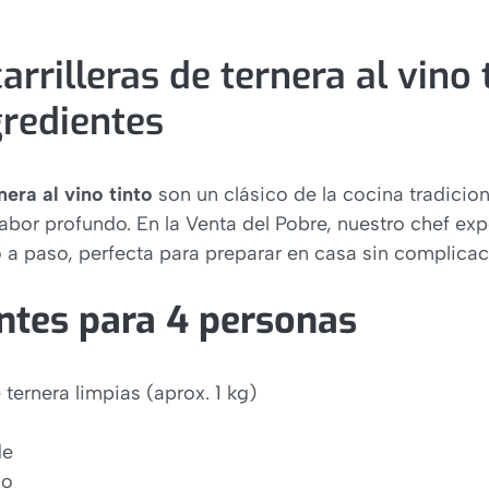
vino tinto: Pasos e ingredientes
arrilleras de ternera al vino 
las carrilleras de ternera?
gredientes
e deshagan?
nera al vino tinto
son un clásico de la cocina tradicio
abor profundo. En la Venta del Pobre, nuestro chef ex
o a paso, perfecta para preparar en casa sin complicac
entes para 4 personas
e ternera limpias (aprox. 1 kg)
de
jo