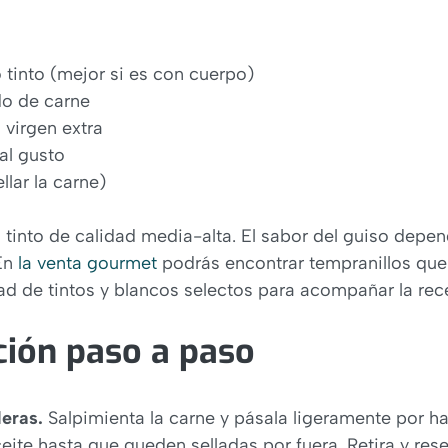
 tinto (mejor si es con cuerpo)
do de carne
 virgen extra
al gusto
llar la carne)
 tinto de calidad media-alta. El sabor del guiso depe
 En
la venta gourmet
podrás encontrar tempranillos que
ad de tintos y blancos selectos para acompañar la rec
ción paso a paso
leras.
Salpimienta la carne y pásala ligeramente por ha
eite hasta que queden selladas por fuera. Retira y rese