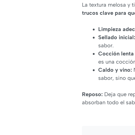
La textura melosa y t
trucos clave para qu
Limpieza adec
Sellado inicial
sabor.
Cocción lenta
es una cocción
Caldo y vino:
N
sabor, sino q
Reposo:
Deja que rep
absorban todo el sa