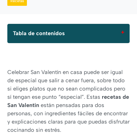
Recetas
Tabla de contenidos
Recetas fáciles para San Valentín
Celebrar San Valentín en casa puede ser igual
🥑 Tartar de salmón y aguacate
de especial que salir a cenar fuera, sobre todo
🍝 Pasta fresca con salsa de
si eliges platos que no sean complicados pero
champiñones y parmesano
sí tengan ese punto “especial”. Estas
recetas de
🍤 Gambones al ajillo con toque de
San Valentín
están pensadas para dos
limón
personas, con ingredientes fáciles de encontrar
🥩 Solomillo de cerdo al Pedro
y explicaciones claras para que puedas disfrutar
Ximénez
cocinando sin estrés.
🍗 Pollo relleno de espinacas y queso